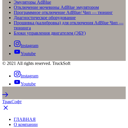
Эмуляторы AdBlue
Отключение мочевины AdBlue эмулятором
Программное отключение AdBlue/ Чип — тюнинг
Диагностическое оборудование
Прошивка (калибровка) для отключения AdBlue Чип —
тюнинга
Блоки управления двигателем (ЭБУ)
Instagram
Youtube
© 2021 All rights reserved. TruckSoft
Instagram
Youtube
ТракСофт
ГЛАВНАЯ
О компании