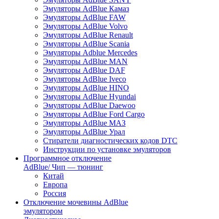
Эмуляторы AdBlue Камаз
Эмуляторы AdBlue FAW
Эмуляторы AdBlue Volvo
Эмуляторы AdBlue Renault
Эмуляторы AdBlue Scania
Эмуляторы Adblue Mercedes
Эмуляторы AdBlue MAN
Эмуляторы AdBlue DAF
Эмуляторы AdBlue Iveco
Эмуляторы AdBlue HINO
Эмуляторы AdBlue Hyundai
Эмуляторы AdBlue Daewoo
Эмуляторы AdBlue Ford Cargo
Эмуляторы AdBlue МАЗ
Эмуляторы AdBlue Урал
Стиратели диагностических кодов DTC
Инструкции по установке эмуляторов
Программное отключение
AdBlue/ Чип — тюнинг
Китай
Европа
Россия
Отключение мочевины AdBlue
эмулятором