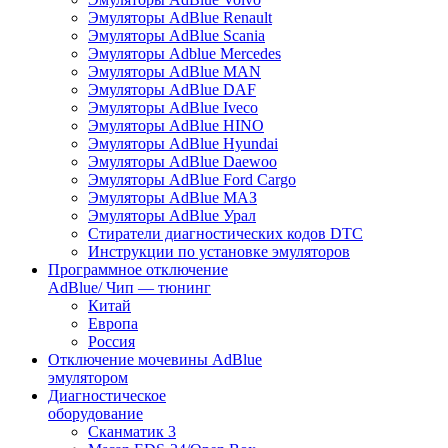
Эмуляторы AdBlue Renault
Эмуляторы AdBlue Scania
Эмуляторы Adblue Mercedes
Эмуляторы AdBlue MAN
Эмуляторы AdBlue DAF
Эмуляторы AdBlue Iveco
Эмуляторы AdBlue HINO
Эмуляторы AdBlue Hyundai
Эмуляторы AdBlue Daewoo
Эмуляторы AdBlue Ford Cargo
Эмуляторы AdBlue МАЗ
Эмуляторы AdBlue Урал
Стиратели диагностических кодов DTC
Инструкции по установке эмуляторов
Программное отключение
AdBlue/ Чип — тюнинг
Китай
Европа
Россия
Отключение мочевины AdBlue
эмулятором
Диагностическое
оборудование
Сканматик 3