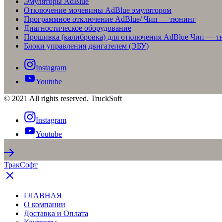
Эмуляторы AdBlue
Отключение мочевины AdBlue эмулятором
Программное отключение AdBlue/ Чип — тюнинг
Диагностическое оборудование
Прошивка (калибровка) для отключения AdBlue Чип — 
Блоки управления двигателем (ЭБУ)
Instagram
Youtube
© 2021 All rights reserved. TruckSoft
Instagram
Youtube
ТракСофт
ГЛАВНАЯ
О компании
Доставка и Оплата