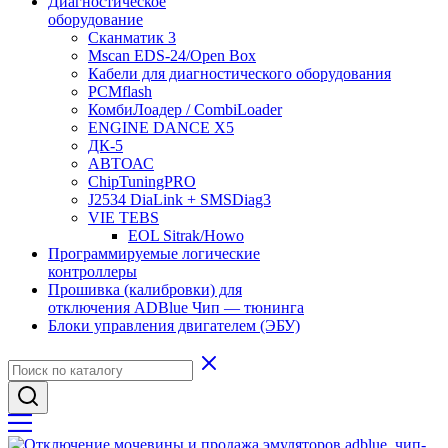
Диагностическое
оборудование
Сканматик 3
Mscan EDS-24/Open Box
Кабели для диагностического оборудования
PCMflash
КомбиЛоадер / CombiLoader
ENGINE DANCE X5
ДК-5
АВТОАС
ChipTuningPRO
J2534 DiaLink + SMSDiag3
VIE TEBS
EOL Sitrak/Howo
Программируемые логические
контроллеры
Прошивка (калибровки) для
отключения ADBlue Чип — тюнинга
Блоки управления двигателем (ЭБУ)