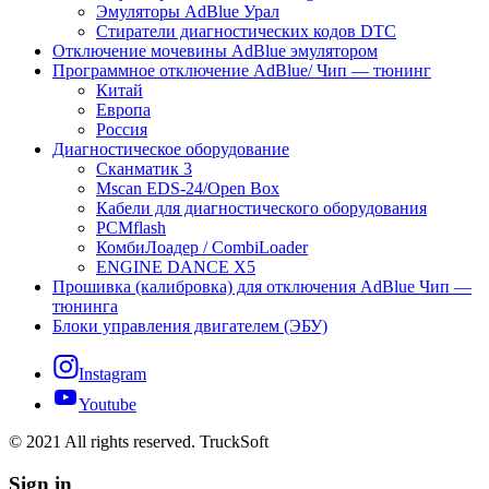
Эмуляторы AdBlue Урал
Стиратели диагностических кодов DTC
Отключение мочевины AdBlue эмулятором
Программное отключение AdBlue/ Чип — тюнинг
Китай
Европа
Россия
Диагностическое оборудование
Сканматик 3
Mscan EDS-24/Open Box
Кабели для диагностического оборудования
PCMflash
КомбиЛоадер / CombiLoader
ENGINE DANCE X5
Прошивка (калибровка) для отключения AdBlue Чип —
тюнинга
Блоки управления двигателем (ЭБУ)
Instagram
Youtube
© 2021 All rights reserved. TruckSoft
Sign in