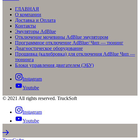
ГЛАВНАЯ
О компании
Доставка и Оплата
Контакты
Эмуляторы AdBlue
Отключение мочевины AdBlue эмулятором
Программное отключение AdBlue/ Чип — тюнинг
Диагностическое оборудование
Прошивка (калибровка) для отключения AdBlue Чип —
тюнинга
Блоки управления двигателем (ЭБУ)
Instagram
Youtube
© 2021 All rights reserved. TruckSoft
Instagram
Youtube