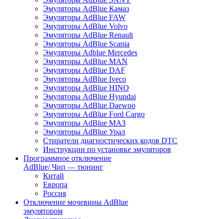
Эмуляторы AdBlue Камаз
Эмуляторы AdBlue FAW
Эмуляторы AdBlue Volvo
Эмуляторы AdBlue Renault
Эмуляторы AdBlue Scania
Эмуляторы Adblue Mercedes
Эмуляторы AdBlue MAN
Эмуляторы AdBlue DAF
Эмуляторы AdBlue Iveco
Эмуляторы AdBlue HINO
Эмуляторы AdBlue Hyundai
Эмуляторы AdBlue Daewoo
Эмуляторы AdBlue Ford Cargo
Эмуляторы AdBlue МАЗ
Эмуляторы AdBlue Урал
Стиратели диагностических кодов DTC
Инструкции по установке эмуляторов
Программное отключение
AdBlue/ Чип — тюнинг
Китай
Европа
Россия
Отключение мочевины AdBlue
эмулятором