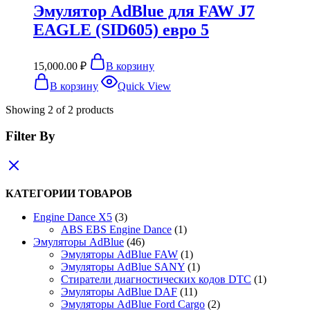
Эмулятор AdBlue для FAW J7
EAGLE (SID605) евро 5
15,000.00
₽
В корзину
В корзину
Quick View
Showing
2
of
2
products
Filter By
КАТЕГОРИИ ТОВАРОВ
3
Engine Dance X5
3
товара
1
ABS EBS Engine Dance
1
46
товар
Эмуляторы AdBlue
46
товаров
1
Эмуляторы AdBlue FAW
1
товар
1
Эмуляторы AdBlue SANY
1
товар
1
Стиратели диагностических кодов DTC
1
11
товар
Эмуляторы AdBlue DAF
11
товаров
2
Эмуляторы AdBlue Ford Cargo
2