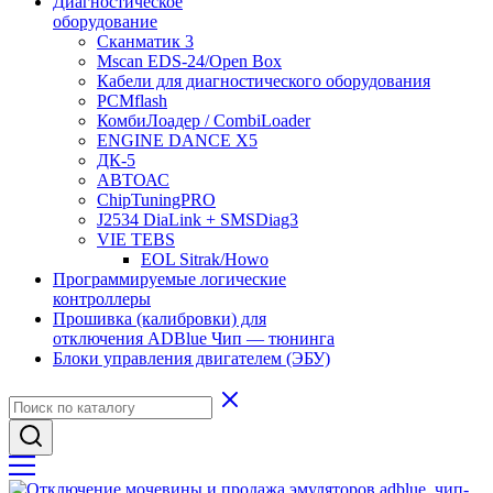
Диагностическое
оборудование
Сканматик 3
Mscan EDS-24/Open Box
Кабели для диагностического оборудования
PCMflash
КомбиЛоадер / CombiLoader
ENGINE DANCE X5
ДК-5
АВТОАС
ChipTuningPRO
J2534 DiaLink + SMSDiag3
VIE TEBS
EOL Sitrak/Howo
Программируемые логические
контроллеры
Прошивка (калибровки) для
отключения ADBlue Чип — тюнинга
Блоки управления двигателем (ЭБУ)