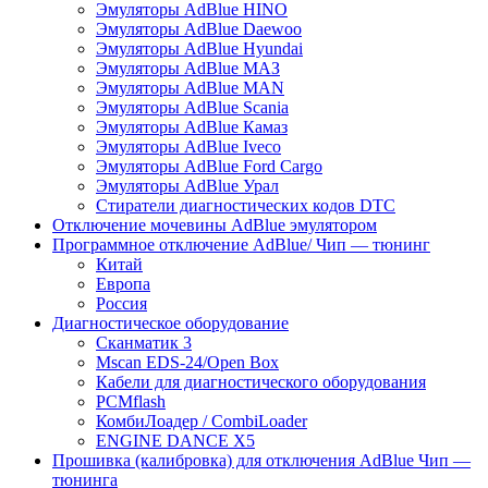
Эмуляторы AdBlue HINO
Эмуляторы AdBlue Daewoo
Эмуляторы AdBlue Hyundai
Эмуляторы AdBlue МАЗ
Эмуляторы AdBlue MAN
Эмуляторы AdBlue Scania
Эмуляторы AdBlue Камаз
Эмуляторы AdBlue Iveco
Эмуляторы AdBlue Ford Cargo
Эмуляторы AdBlue Урал
Стиратели диагностических кодов DTC
Отключение мочевины AdBlue эмулятором
Программное отключение AdBlue/ Чип — тюнинг
Китай
Европа
Россия
Диагностическое оборудование
Сканматик 3
Mscan EDS-24/Open Box
Кабели для диагностического оборудования
PCMflash
КомбиЛоадер / CombiLoader
ENGINE DANCE X5
Прошивка (калибровка) для отключения AdBlue Чип —
тюнинга