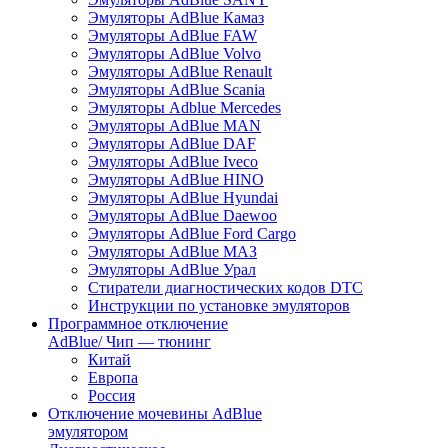
Эмуляторы AdBlue Камаз
Эмуляторы AdBlue FAW
Эмуляторы AdBlue Volvo
Эмуляторы AdBlue Renault
Эмуляторы AdBlue Scania
Эмуляторы Adblue Mercedes
Эмуляторы AdBlue MAN
Эмуляторы AdBlue DAF
Эмуляторы AdBlue Iveco
Эмуляторы AdBlue HINO
Эмуляторы AdBlue Hyundai
Эмуляторы AdBlue Daewoo
Эмуляторы AdBlue Ford Cargo
Эмуляторы AdBlue МАЗ
Эмуляторы AdBlue Урал
Стиратели диагностических кодов DTC
Инструкции по установке эмуляторов
Программное отключение
AdBlue/ Чип — тюнинг
Китай
Европа
Россия
Отключение мочевины AdBlue
эмулятором