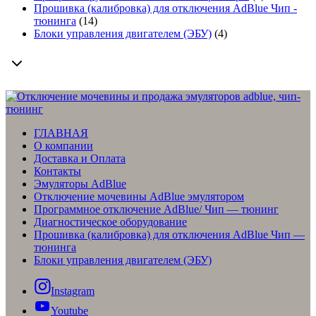
товаров
Прошивка (калибровка) для отключения AdBlue Чип -
14
тюнинга
14
товаров
4
Блоки управления двигателем (ЭБУ)
4
товара
ГЛАВНАЯ
О компании
Доставка и Оплата
Контакты
Эмуляторы AdBlue
Отключение мочевины AdBlue эмулятором
Программное отключение AdBlue/ Чип — тюнинг
Диагностическое оборудование
Прошивка (калибровка) для отключения AdBlue Чип —
тюнинга
Блоки управления двигателем (ЭБУ)
Instagram
Youtube