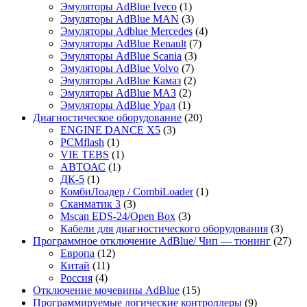
1
товара
Эмуляторы AdBlue Iveco
1
товар
3
Эмуляторы AdBlue MAN
3
товара
4
Эмуляторы Adblue Mercedes
4
7
товара
Эмуляторы AdBlue Renault
7
3
товаров
Эмуляторы AdBlue Scania
3
7
товара
Эмуляторы AdBlue Volvo
7
товаров
2
Эмуляторы AdBlue Камаз
2
2
товара
Эмуляторы AdBlue МАЗ
2
1
товара
Эмуляторы AdBlue Урал
1
товар
20
Диагностическое оборудование
20
3
товаров
ENGINE DANCE X5
3
1
товара
PCMflash
1
товар
1
VIE TEBS
1
1
товар
АВТОАС
1
1
товар
ДК-5
1
товар
1
КомбиЛоадер / CombiLoader
1
3
товар
Сканматик 3
3
товара
3
Mscan EDS-24/Open Box
3
товара
3
Кабели для диагностического оборудования
3
товар
27
Программное отключение AdBlue/ Чип — тюнинг
27
12
тов
Европа
12
11
товаров
Китай
11
4
товаров
Россия
4
товара
15
Отключение мочевины AdBlue
15
товаров
9
Программируемые логические контроллеры
9